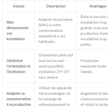
Astuce
Description
Avantages
Évite le surcoût 
Adapter la puissance
Bien
installation trop
(kWc) à votre
dimensionner
grande ou la sou
consommation
son
production d’une
annuelle et à vos
installation
installation trop
habitudes.
petite.
Orientation plein sud
Optimiser
(sud-est ou sud-
Production
l’orientation et
ouest possible),
maximale toute
l’inclinaison
inclinaison 25°-35°,
l’année.
sans ombre.
Utiliser les appareils
Adapter sa
électroménagers et
Augmente le tau
consommation
la recharge de
d’autoconsomma
à la production
véhicule pendant la
et réduit la factu