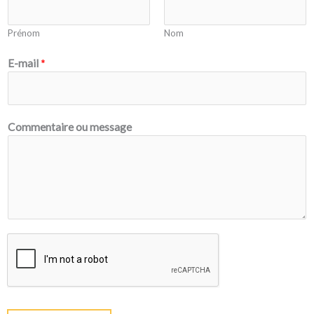
Prénom
Nom
*
E-mail
*
o
u
o
u
Commentaire ou message