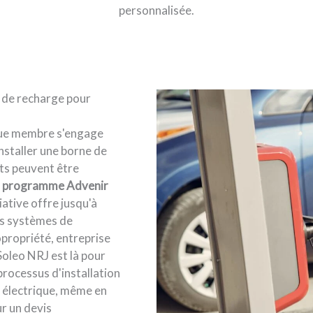
personnalisée.
e de recharge pour
ue membre s'engage
nstaller une borne de
ûts peuvent être
e
programme Advenir
iative offre jusqu'à
es systèmes de
copropriété, entreprise
Soleo NRJ est là pour
 processus d'installation
n électrique, même en
r un devis