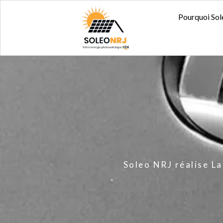
Aller
Pourquoi So
Pourquoi 
au
contenu
Soleo NRJ réalise La