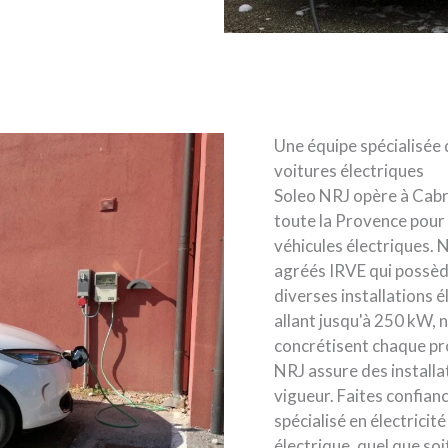
Une équipe spécialisée 
voitures électriques
Soleo NRJ opère à Cabr
toute la Provence pour 
véhicules électriques.
agréés IRVE qui possède
diverses installations 
allant jusqu'à 250 kW, 
concrétisent chaque pro
NRJ assure des install
vigueur. Faites confia
spécialisé en électricit
électrique, quel que s