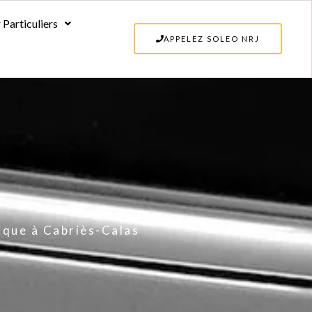
 Particuliers
ur Particuliers
APPELEZ SOLEO NRJ
APPELEZ SOLEO N
rique à Cabriès-Calas