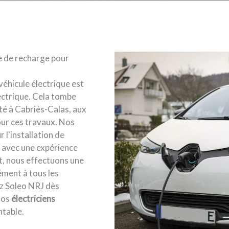
e de recharge pour
véhicule électrique est
ectrique. Cela tombe
ité à Cabriès-Calas, aux
ur ces travaux. Nos
 l'installation de
, avec une expérience
t, nous effectuons une
ément à tous les
ez Soleo NRJ dès
nos
électriciens
ntable.