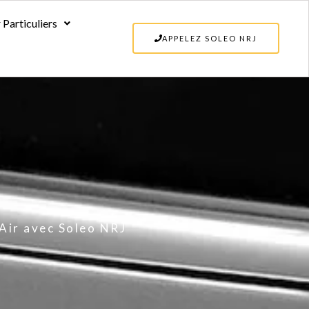
 Particuliers
ur Particuliers
APPELEZ SOLEO NRJ
APPELEZ SOLEO N
-Air avec Soleo NRJ