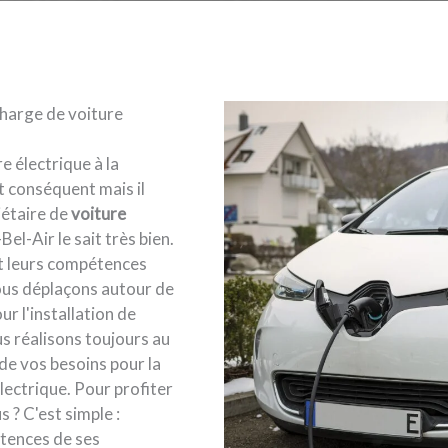
harge de voiture
e électrique à la
 conséquent mais il
iétaire de
voiture
el-Air le sait très bien.
nt leurs compétences
nous déplaçons autour de
r l'installation de
s réalisons toujours au
de vos besoins pour la
ectrique. Pour profiter
 ? C'est simple :
étences de ses