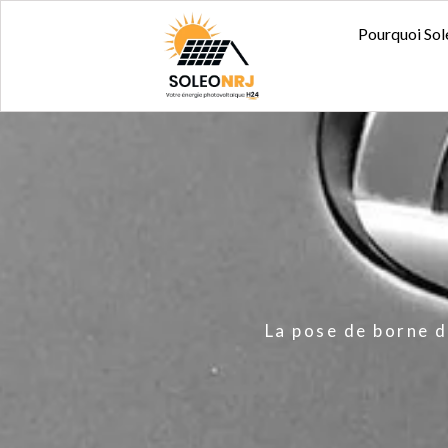
Aller
Pourquoi So
Pourquoi 
au
contenu
La pose de borne d